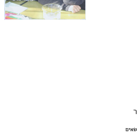
ר
שאים