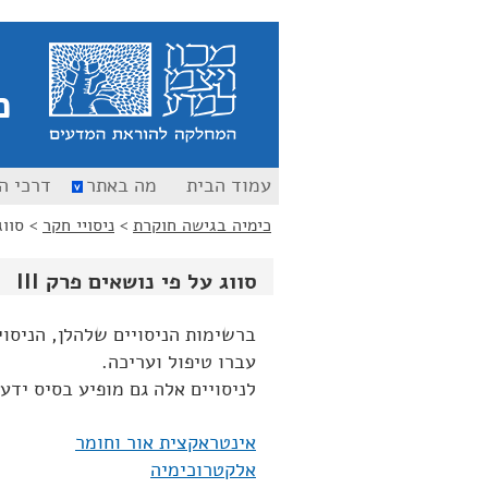
כ
עמוד הבית
מה באתר
דרכי ה
כימיה בגישה חוקרת
>
ניסויי חקר
>
סווג
סווג על פי נושאים פרק III
ברשימות הניסויים שלהלן, הניסו
עברו טיפול ועריכה.
לניסויים אלה גם מופיע בסיס ידע
אינטראקצית אור וחומר
אלקטרוכימיה