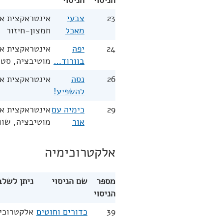
הניסוי
הניסוי
23
צבעי
אינטראקצית או
מאכל
חמצון-חיזור
24
יפה
אינטראקצית או
בוורוד…
מוטיבציה, סטו
26
נסה
אינטראקצית או
להשפיע!
29
כימיה עם
אינטראקצית או
אור
מוטיבציה, שוו
אלקטרוכימיה
מספר
שם הניסוי
ניתן לשלב
הניסוי
39
כדורים וחוטים
אלקטרוכימ