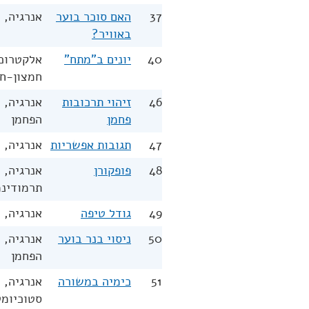
37
האם סוכר בוער
אנרגיה, 
באוויר?
40
יונים ב"מתח"
אלקטרוכי
חמצון-חי
46
זיהוי תרכובות
אנרגיה, 
פחמן
הפחמן
47
תגובות אפשריות
אנרגיה, 
48
פופקורן
אנרגיה, 
תרמודינ
49
גודל טיפה
אנרגיה, 
50
ניסוי בנר בוער
אנרגיה, 
הפחמן
51
כימיה במשורה
אנרגיה, 
סטוכיומט