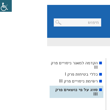
בניווט
מקלדת,
יש
ללחוץ
על
מקש
הקדמה למאגר ניסויים פרק
האנטר
III
לפתיחת
תת
כללי בטיחות פרק I
התפריט
רשימת ניסויים פרק III
סווג על פי נושאים פרק
III