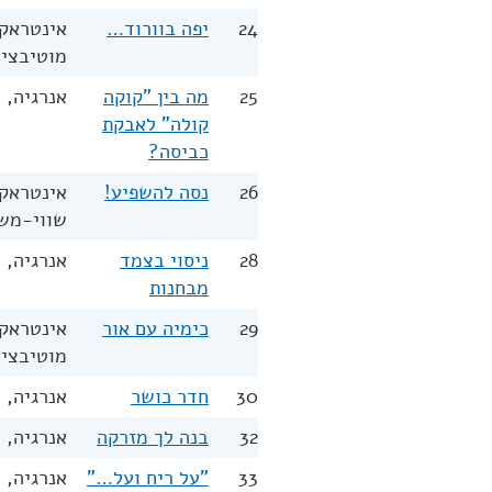
24
יפה בוורוד…
אינטראקצ
מוטיבציה
25
מה בין "קוקה
אנרגיה, 
קולה" לאבקת
כביסה?
26
נסה להשפיע!
אינטראקצ
שווי-מש
28
ניסוי בצמד
אנרגיה, 
מבחנות
29
כימיה עם אור
אינטראקצ
מוטיבציה
30
חדר כושר
אנרגיה, 
32
בנה לך מזרקה
אנרגיה, 
33
"על ריח ועל…"
אנרגיה, 