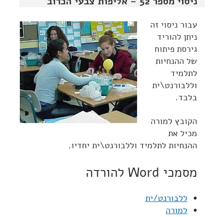
ניסוי מספר 52 – אליפות צבעי הכרוב
עבור ניסוי זה
ניתן להוריד
גירסת פיתוח
של ההנחיות
לתלמיד
וללבורנט\ית
בלבד.
הקובץ למורה
מכיל את
ההנחיות לתלמיד וללבורנט\ית יחדיו.
מסמכי Word להורדה
ללבורנט/ית
למורה