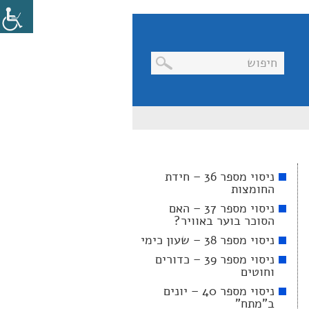
בניווט
מקלדת,
יש
ללחוץ
על
מקש
ניסוי מספר 36 – חידת
האנטר
החומצות
לפתיחת
תת
ניסוי מספר 37 – האם
התפריט
הסוכר בוער באוויר?
ניסוי מספר 38 – שעון כימי
ניסוי מספר 39 – כדורים
וחוטים
ניסוי מספר 40 – יונים
ב"מתח"