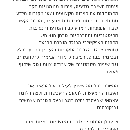
פיתוח חשיבה מדעית, פיתוח מיומנויות חקר,
התמודדות עם ספרות מקצועית ו/או מקורות מידע
ממוחשבים, ניתוח פרסומים מדעיים, הכרת הקשר
שבין התפתחות המדע לבין המדען והנסיבות
ההיסטוריות והחברתיות שבהן הוא חי.
התחום האפקטיבי הכולל הגברת ההנעה
(מוטיבציה), הגברת הסקרנות והעניין במדע בכלל
ובכימיה בפרט, הפיכת לימודי הכימיה לרלוונטיים
וגם שיפור מיומנויות של עבודת צוות ושל שיתוף
פעולה.
המטרה בכל מה שצוין לעיל היא להתאים את
העבודה המעשית לתקופה העכשווית ולפתח לומד
עצמאי שבעתיד יהיה בוגר ובעל חשיבה עצמאית
וביקורתית.
1. להלן התחומים שבהם מיושמות המיומנויות
האופייניות לתכנית: