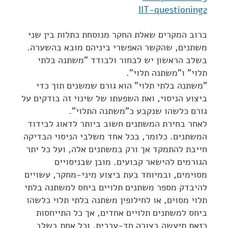
IIT-questioning2
ברוב המקרים שאלת החקר מנוסחת כתלות בין שני
משתנים, שהקשר האפשרי ביניהם מובא בהשערה.
בשלב הראשון יש לבחור ולבודד "משתנה בלתי
תלוי" ו"משתנה תלוי".
"משתנה בלתי תלוי" הוא גורם שמשנים תוך כדי
ביצוע הניסוי, ואת השפעתו של שינוי זה בודקים על
גורם כלשהו שנקבע כ"משתנה התלוי".
לאחר בחירת המשתנים חשוב ביותר לדאוג לבידוד
המשתנים. כלומר, בכל אחד משלבי הניסוי הבדיקה
חייבת להתמקד אך ורק במשתנים אלה, ועל כל יתר
הגורמים להישאר קבועים. מובן שבניסויים
מסוימים, ובמיוחד בעת ביצוע מיני-מחקר, עשויים
להיבדק מספר משתנים תלויים ביחס למשתנה בלתי
תלוי מסוים, או לחילופין משתנה בלתי תלוי כלשהו
ביחס למשתנים תלויים אחדים, אך כל התייחסות
כזאת תיעשה בצורה חד-ערכית, וכל אחת בשלב