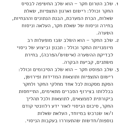
שלב הטרום חקר – הוא שלב החשיפה לבסיס
החקר וכולל: רישום וארגון התצפיות, שאלת
שאלות, הכרת המערכת, הבנת הנתונים וההנחיות,
בחירה וניסוח של שאלת חקר, העלאה וניסוח
השערה.
שלב החקר – הוא השלב שבו מופעלות רב
מיומנויות החקר וכולל : תכנון וביצוע של ניסוי
לבדיקת ההשערה (אישוש/הפרכה), בחירת
משתנים, קביעת הבקרה.
שלב הפוסט חקר – הוא שלב הסיכומים וכולל:
רישום התצפיות ותוצאות המדידות ופירושן,
הסקת מסקנות לכל אחד מחלקי החקר ולחקר
בכללותו בצירוף הסברים מתאימים, התייחסות
ביקורתית לממצאים, לתוצאות ולכל תהליך
החקר, סיכום הניסוי לאור ידע רלוונטי קודם
ו/או שנרכש במיוחד, העלאת שאלות
נוספות/חדשות שהתעוררו בעקבות הניסוי.