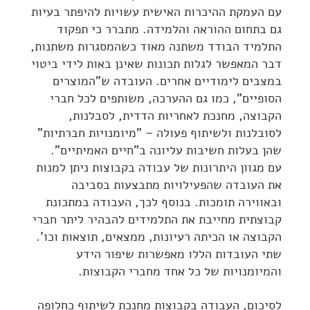
עם העמקת ההיכרות האישית עשויות להיפתר בעיות
גם בתחום ההוראה והלמידה. מתברר כי תפקוד
התלמיד הבודד משתנה מאוד כשהמסגרות משתנות,
דבר המאפשר לגלות תכונות שאינן באות לידי ביטוי
במצבים לימודיים אחרים. העובדה ש"המוצרים
הסופיים", כמו גם ההערכה, משותפים לכל חברי
הקבוצה, מחנכת לאחריות הדדית, לסבלנות,
לסובלנות ולשיתוף פעולה – "מיומנויות חברתיות"
שהן בעלות חשיבות עליונה ב"חיים האמיתיים".
עם מגוון היתרונות של עבודה בקבוצות ניתן למנות
את העובדה שהפעילויות מתבצעות בסביבה
ובאווירה תומכות. בנוסף לכך, העבודה במתכונת
קבוצתית מחייבת את התלמידים להבהיר ליתר חברי
הקבוצה או הכיתה רעיונות, ממצאים, תוצאות וכו'.
שתי העובדות הללו מאפשרות שיפור הידע
והמיומנויות של כל אחד מחברי הקבוצות.
לסיכום, העבודה בקבוצות מחנכת לשיתוף כחלופה