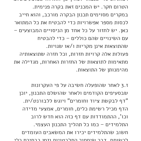
הטרום חקר. יש המכנים זאת בקרה פנימית.
במקרים מסוימים תכנון הבקרה מורכב, והוא חייב
לכסות מספר אפשרויות כדי להבטיח את כל המתואר
כאן. יש לחזור על כל אחד מן הניסויים המבוצעים –
עם השינויים שהם כוללים – כדי להבטיח
שהתוצאות אינן מקריות ו/או שגויות.
פעולות אלה קרויות חזרות, וכל חזרה שתוצאותיה
מתאימות לתוצאות של החזרות האחרות, מגדילה את
מהימנותן של התוצאות.
ז.3 לאחר שהופעלה חשיבה על פי העקרונות
שבסעיפים הקודמים ולאחר שהושלם התכנון, יוכן
"דף לבקשת ציוד וחומרים" ויוגש ללבורנט/ית.
הדף מכיל רשימת כלים, חומרים, אמצעי מדידה
וכו', ההתמודדות עם דף כזה הוא חדש לרוב
התלמידים – כמו כל תהליך התכנון העצמי.
חשוב שהתלמידים יכירו את המשאבים העומדים
לרשותם, דבר שיחסוך התלבטויות וזמן בבחירת כלי