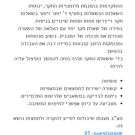
ההתקדמות בהפנמת מיומנויות החקר, ינוסחו
השאלות הנשאלות בסעיף ד' יותר ויותר כשאלות
חקר ויידַרשו פחות ופחות שינויים בניסוח.
בחירה של שאלת חקר יחד עם העלאה של השערה
מהווים את מרכזה של התכנית. כשהן מנוסחות
ומנומקות היטב קובעות במידה רבה את העבודה
בהמשך.
כדי ששאלת החקר תהיה נוחה להמשך הטיפול עליה
להיות
פשוטה
קשורה ישירות לממצאים שבתצפיות
ניתנת לבדיקה במשאבים שלרשות התלמידים
מצביעה על כיוון אפשרי לחיפוש התשובה.
מצ"ב מצגות שיכולות לסייע להקניה ולתמצות נושא
זה:
IIT-questioning