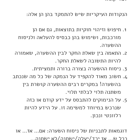
הנקודות העיקריות שיש להתמקד בהן הן אלה:
חיפוש וזיהוי חוקיות בתוצאות, גם אם הן
מורכבות, ושימוש בהן כבסיס להעלאה ולניסוח
ההשערה.
התאמה בין שאלת החקר לבין ההשערה, שאמורה
להיות התשובה לשאלת החקר.
ניסוח ההשערה בצורה ברורה ותמציתית.
חשוב מאוד להקפיד על הנמקה של כל מה שנכתב
בהשערה! במקרים רבים ההשערה קושרת בין
משתנה תלוי לבלתי תלוי.
על הנימוקים להתבסס על ידע קודם או כזה
שנרכש במיוחד למשימה זו. על הידע להיות
רלוונטי ונכון.
דוגמאות לתבניות של ניסוח השערה: אם… אז… או
ככל ש… אז ירד/יעלה/ישתנה/לא ישתנה…