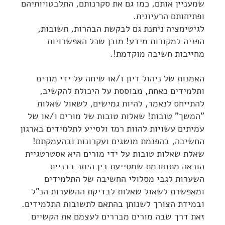
שמעניין אותם, כמו גם את סקרנותם, התלבטויותיהם
ופתיחותם הרעיונית.
לגיטימציה ניתנת גם לבקשת הבהרות, תשובות,
הפניה למקורות מידע! מובן שכל האפשרויות
מחייבות חשיבה מוקדמת!.
האמנות של ניהול דיון ו/או שיחה על ידי מורים
ותלמידים כאחת, מבוססת על היכולת להקשיב,
להתייחס לנאמר, להיות גמישים, לשאול שאלות
"המשך" טובות! שאלות טובות של מורים ו/או של
עמיתים עשויות להוות רמז ולסייע לתלמידים בארגון
החשיבה, בהפנמת מושגים ועקרונות ובהעמקתם!
שאלת שאלות טובות על ידי מורים היא אסטרטגיית
הוראה מתוחכמת שמסייעת בין היתר בבניית
השערות לגבי מסלולי החשיבה של התלמידים
ומאפשרת לשאול שאלות לבדיקת ההשערות הנ"ל
ובמידת הצורך לשנותן בהתאם לתשובות התלמידים.
זאת דרך שבה מורים מבררים לעצמם את הקשיים