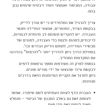
עבודה, המכשור ואמצעי העזר ויבטיח שימוש נכון
בהם.
צריך להרגיל את התלמידים כי יש צורך לדייק
בבקשת הציוד, החומרים, אמצעי המדידה ותנאי
העבודה. יש להקדיש תשומת לב מיוחדת לכמויות,
לריכוזים,למהות ולנפח כלי העבודה, לסוגים של
מכשירי המדידה, לתחום הדיוק הנדרש וכו'.
בתחילת הדרך ניתן להדריך יותר ו"להרפות" בהדרגה
עם התקדמות התהליך.
בנספח לפרק זה מצורפות מספר גרסאות לדפים
לבקשת ציוד שהוצעו על ידי מורים שונים.
ניתן לתרגל את הקניית המיומנות הזאת בדרכים
מגוונות:
העברת הדף לצוות העמיתים לשם שיפורו. אפשר
לעשות זאת גם בשלב התכנון של הניסוי – מומלץ
מאוד לנסות זאת מדי פעם.