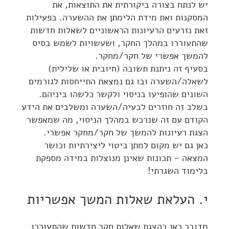
יש לנתח בצורה ביקורתית את התוצאות, את
המסקנות ואת מידת הלימתן את ההשערה. בפעילות
זאת נזרעים הרעיונות הראשוניים לשאלות חדשות
שהתעוררו במהלך החקר, ושעשויות לשמש בסיס
להמשך אפשרי של חקר/מחקר.
בסעיף זה ניתנת תשובה (חיובית או שלילית)
לשאלה/השערה ובו גם נמצאת התייחסות לגורמים
השונים שהופיעו בניסוי ולקשר כלשהו ביניהם.
בשלב זה חוזרים לבעיה/השערה ומשלבים את הידע
הקודם עם זה שנרכש במהלך הניסוי, מה שמאפשר
הצגת רעיונות להמשך של חקר/מחקר אפשרי.
כאן גם יש מקום למתן ביטוי ליצירתיות וכושר
המצאה – תכונות שאינן מנוצלות במידה מספקת
בלימוד השגרתי!
י. העלאת שאלות המשך אפשריות
מדובר כאן בהצגת שאלות חקר חדשות שהתעוררו