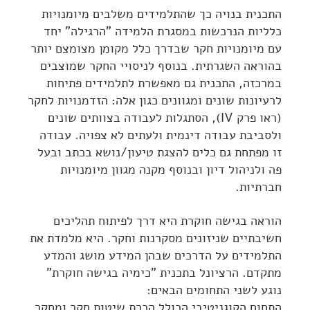
התכנית בנויה כך שהתלמידים משלבים מיומנויות
כלליות הנרכשות במסגרת הלמידה "הרגילה" יחד
עם מיומנויות חקר שבדרך כלל מקומן מצומצם יותר
בהוראה השגרתית. בנוסף לניסויי החקר שמוצבים
במרכזה, התכנית גם מאפשרת לתלמידים פתיחות
לרעיונות שונים ומגוונים כגון אלה: הזדמנויות לחקר
(ראו פרק IV), הסתגלות לעבודה בצוותים שונים
ולסביבת עבודה דינמית ולעתים לא צפויה. עבודה
זו מפתחת גם כלים להצגת טיעון/נושא בכתב ובעל
פה ולניהול דיון ובנוסף מקנה מגוון מיומנויות
חברתיות.
הוראה בגישה חוקרת היא דרך לפיתוח תהליכים
חשיבתיים שניזונים מסקרנות וחקר. היא מלמדת את
התלמידים על הדרכים שבהן המידע מושג והמדע
מתקדם. הרציונל בתכנית "כימיה בגישה חוקרת"
נוגע לשני התחומים הבאים:
התחום הקוגניטיבי הכולל הכרת שיטות חקר ומחקר,