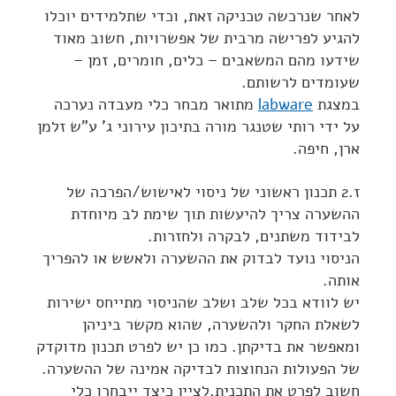
לאחר שנרכשה טכניקה זאת, וכדי שתלמידים יוכלו
להגיע לפרישה מרבית של אפשרויות, חשוב מאוד
שידעו מהם המשאבים – כלים, חומרים, זמן –
שעומדים לרשותם.
במצגת
labware
מתואר מבחר כלי מעבדה נערכה
על ידי רותי שטנגר מורה בתיכון עירוני ג' ע"ש זלמן
ארן, חיפה.
ז.2 תכנון ראשוני של ניסוי לאישוש/הפרכה של
ההשערה צריך להיעשות תוך שימת לב מיוחדת
לבידוד משתנים, לבקרה ולחזרות.
הניסוי נועד לבדוק את ההשערה ולאשש או להפריך
אותה.
יש לוודא בכל שלב ושלב שהניסוי מתייחס ישירות
לשאלת החקר ולהשערה, שהוא מקשר ביניהן
ומאפשר את בדיקתן. כמו כן יש לפרט תכנון מדוקדק
של הפעולות הנחוצות לבדיקה אמינה של ההשערה.
חשוב לפרט את התכנית,לציין כיצד ייבחרו כלי