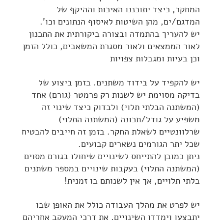
המחקר, כיצד יתוכננו האיכות וההיקף של
המדגם/ים, מהן השיטות לאיסוף הנתונים וכו'.
יש להעריך בהתמדה ובצורה ביקורתית את התכנון
לאור הממצאים ולאור מסגרת המשאבים, כולל הזמן
וכן בעיות ומגבלות צפויות
יש להקפיד על בידוד משתנים. בזמן ביצוע של
בדיקה מסוימת יש לשנות רק פרמטר (גורם) אחד
(המשתנה הבלתי תלוי) ולבדוק כיצד שינוי זה
משפיע על גודל/תכונה (המשתנה התלוי)
שרלוונטיים לשאלת החקר. בזמן זה חייבים להבטיח
שכל יתר הגורמים נשארים קבועים.
ניתן כמובן להתייחס לשינויים שיחולו בגורם מסוים
(המשתנה התלוי) בעקבות שינויים במספר משתנים
בלתי תלויים, אך אין לשנותם בו זמנית!
יש לפרט את מהלך העבודה כולל את האופן שבו
יתבצעו וימָדדו השינויים, את דרכי המעקב אחריהם