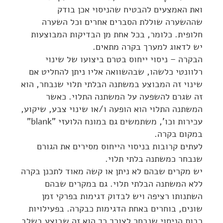
ואת האמצעים להבטיח שהניסוי אכן בודק
שההשערה שוללת הסברים אחרים וכל השערה
חלופית. כלומר, בכל אחת מן הבדיקות המבוצעות
יש לדאוג למערך בקרה מתאים.
הבקרה – ניסוי ייחוס בטרם ביצועו של שינוי
רלוונטי כלשהו, שבהשוואה אליו ניתן להחליט אם
שינוי זה המבוצע במשתנה הבלתי תלוי שנבחר, הוא
זה שגרם להשפעה על המשתנה התלוי. כאשר
המשתנה התלוי הוא הופעה ו/או שינוי צבע, שיקוע,
עכירות וכו', משתמשים גם במונח הלועזי "blank"
במקום בקרה.
לעתים קרובות בניסוי הייחוס מסירים את הגורם
שנבחר כמשתנה בלתי תלוי.
יש מקרים שבהם לא ניתן או קשה מאוד לתכנן בקרה
ללא המשתנה הבלתי תלוי. גם במקרים שבהם
השתנותו רציפה ויש לבדוק דגימות בפרקי זמן
שונים, בוחרים באחת הדגימות כבקרה. בפעילויות
רבות הניסוי שנבחר לצורך כך הוא זה שבוצע בשלב