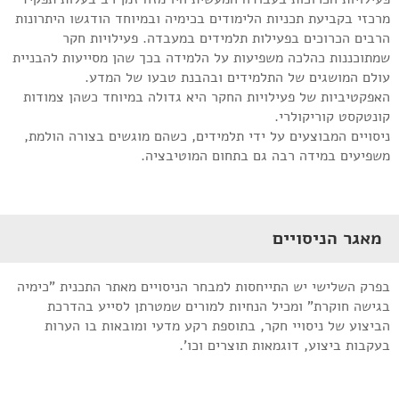
מרכזי בקביעת תכניות הלימודים בכימיה ובמיוחד הודגשו היתרונות
הרבים הכרוכים בפעילות תלמידים במעבדה. פעילויות חקר
שמתוכננות כהלכה משפיעות על הלמידה בכך שהן מסייעות להבניית
עולם המושגים של התלמידים ובהבנת טבעו של המדע.
האפקטיביות של פעילויות החקר היא גדולה במיוחד כשהן צמודות
קונטקסט קוריקולרי.
ניסויים המבוצעים על ידי תלמידים, כשהם מוגשים בצורה הולמת,
משפיעים במידה רבה גם בתחום המוטיבציה.
מאגר הניסויים
בפרק השלישי יש התייחסות למבחר הניסויים מאתר התכנית "כימיה
בגישה חוקרת" ומכיל הנחיות למורים שמטרתן לסייע בהדרכת
הביצוע של ניסויי חקר, בתוספת רקע מדעי ומובאות בו הערות
בעקבות ביצוע, דוגמאות תוצרים וכו'.