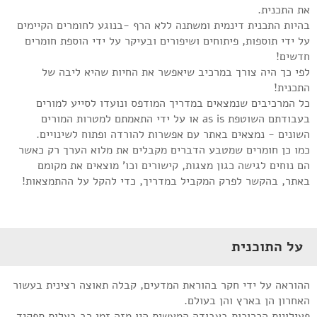
את התכנית.
בהיות התכנית דינמית ומשתנה ללא הרף -בנוגע לחומרים הקיימים
על ידי תוספות, פיתוחים ושיפורים ובעיקר על ידי הוספת חומרים
חדשים!
לפי כך היה צורך במרכיב שיאפשר את החיות שהיא ליבה של
התכנית!
כל המרכיבים שנמצאים במדריך המודפס ונועדו לסייע למורים
בעבודתם השוטפת as is או על ידי התאמתם למטרות המורים
השונים - נמצאים באתר עם אפשרות להורדה ופתוח לשינויים.
כמו כן חומרים שמטבע הדברים מקבלים את מלוא הערך רק כאשר
הם נוחים לגישה כגון מצגות, קישורים וכו' מוצאים את מקומם
באתר, בהקשר לפרק המקביל במדריך, כדי להקל על ההתמצאות!
על התוכנית
ההוראה על ידי חקר בהוראת המדעים, קבלה תאוצה רצינית בעשור
האחרון הן בארץ והן בעולם.
פעילויות הכרוכות בעבודה המעשית היו מזה זמן רב בעלות תפקיד