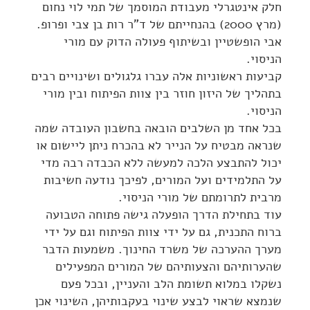
חלק אינטגרלי מעבודת המוסמך של תמי לוי נחום
(מרץ 2000) בהנחייתם של ד"ר רות בן צבי ופרופ.
אבי הופשטיין ובשיתוף פעולה הדוק עם מורי
הניסוי.
קביעות ראשוניות אלה עברו גלגולים ושינויים רבים
בתהליך של היזון חוזר בין צוות הפיתוח ובין מורי
הניסוי.
בכל אחד מן השלבים הובאה בחשבון העובדה שמה
שנראה מבטיח על הנייר לא בהכרח ניתן ליישום או
יכול להתבצע הלכה למעשה ללא הכבדה רבה מדי
על התלמידים ועל המורים, לפיכך נודעה חשיבות
מרבית לתרומתם של מורי הניסוי.
עוד בתחילת הדרך הופעלה גישה פתוחה הטבועה
ברוח התכנית, גם על ידי צוות הפיתוח וגם על ידי
מערך ההערכה של משרד החינוך. משמעות הדבר
שהערותיהם והצעותיהם של המורים המפעילים
נשקלו במלוא תשומת הלב והעניין, ובכל פעם
שנמצא שראוי לבצע שינוי בעקבותיהן, השינוי אכן