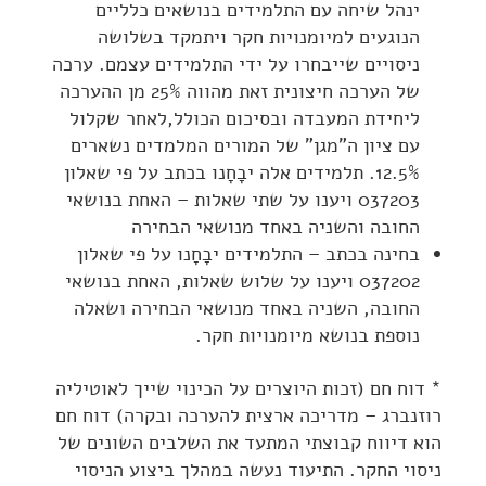
ינהל שיחה עם התלמידים בנושאים כלליים
הנוגעים למיומנויות חקר ויתמקד בשלושה
ניסויים שייבחרו על ידי התלמידים עצמם. ערכה
של הערכה חיצונית זאת מהווה 25% מן ההערכה
ליחידת המעבדה ובסיכום הכולל,לאחר שקלול
עם ציון ה"מגן" של המורים המלמדים נשארים
12.5%. תלמידים אלה יבָחָנו בכתב על פי שאלון
037203 ויענו על שתי שאלות – האחת בנושאי
החובה והשניה באחד מנושאי הבחירה
בחינה בכתב – התלמידים יבָחָנו על פי שאלון
037202 ויענו על שלוש שאלות, האחת בנושאי
החובה, השניה באחד מנושאי הבחירה ושאלה
נוספת בנושא מיומנויות חקר.
* דוח חם (זכות היוצרים על הכינוי שייך לאוטיליה
רוזנברג – מדריכה ארצית להערכה ובקרה) דוח חם
הוא דיווח קבוצתי המתעד את השלבים השונים של
ניסוי החקר. התיעוד נעשה במהלך ביצוע הניסוי