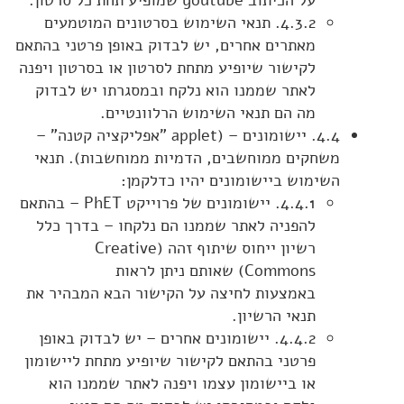
על הכיתוב youtube שמופיע תחת כל סרטון.
4.3.2. תנאי השימוש בסרטונים המוטמעים
מאתרים אחרים, יש לבדוק באופן פרטני בהתאם
לקישור שיופיע מתחת לסרטון או בסרטון ויפנה
לאתר שממנו הוא נלקח ובמסגרתו יש לבדוק
מה הם תנאי השימוש הרלוונטיים.
4.4. יישומונים – (applet "אפליקציה קטנה" –
משחקים ממוחשבים, הדמיות ממוחשבות). תנאי
השימוש ביישומונים יהיו כדלקמן:
4.4.1. יישומונים של פרוייקט PhET – בהתאם
להפניה לאתר שממנו הם נלקחו – בדרך כלל
רשיון ייחוס שיתוף זהה (Creative
Commons) שאותם ניתן לראות
באמצעות לחיצה על הקישור הבא המבהיר את
תנאי הרשיון.
4.4.2. יישומונים אחרים – יש לבדוק באופן
פרטני בהתאם לקישור שיופיע מתחת ליישומון
או ביישומון עצמו ויפנה לאתר שממנו הוא