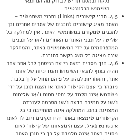
נלקח ובמסגרתו יש לבדוק מה הם תנאי
השימוש הרלוונטיים.
4.5. תכני קישורים (Links) ותכני משתמשים –
האתר מציג קישורים לתכנים של אתרים אחרים וכן
לתכנים שמקורם במשתמשי האתר. אין למחלקה כל
שליטה על תכני האתרים האחרים ו/או על תכנים
המתפרסמים על ידי המשתמשים באתר, והמחלקה
אינה מציגה כל מצג בקשר לתוכנם.
4.6. הנך מסכים בזאת כי עם כניסתך לכל אתר אחר
תהיה כפוף לתנאי השימוש והמדיניות של אותו
אתר, והאחריות לנהוג על פיהם תחול עליך בלבד.
מובהר כי עצם הקישור לאתר או הצגת תוכן על ידי
משתמש אינו מלמד על יחסי חסות ו/או שליחות
ו/או על תמיכה בדעה ו/או הסכמה לעובדה
המצוינת בהם. המחלקה אינה מתחייבת כי כל
הקישורים שימצאו באתר יהיו תקינים ויובילו לאתר
אינטרנט פעיל. עצם הימצאותו של קישור לאתר
מסוים באתר אינה מלמדת על כך כי תוכן האתר