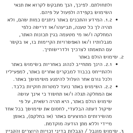
ולתחולתם. לפיכך, הנך מתבקש לקרוא את תנאי
השימוש בקפידה ולפעול על פיהם.
1.2. המידע והתכנים באתר ניתנים כמות שהם, ולא
תהיה לך כל טענה, תביעהו/או דרישה כלפי
המחלקה ו/או מי מטעמה בגין תכונות האתר,
מגבלותיו ו/או האפשרויות הקיימות בו, או בקשר
עם התאמתו לצרכיך ולדרישותיך.
שימוש הולם באתר
2.1. הינך מתחייב לנהוג באחריות בשימוש באתר
ולהתייחס בכבוד למבקרים אחרים באתר, למפעיליו
ולכל גורם אחר העלול להיפגע משימושך באתר.
2.2. השימוש באתר נועד למטרות חוקיות בלבד.
אם המחלקה תגלה ו/או תחשוד כי אינך עושה
שימוש הולם באתר, היא תהיה רשאית, על פי
שיקול דעתה הבלעדי, לחסום את שימושך בכל אחד
מהשירותים המוצעים באתר (או בחלקם), באופן
מיידי וללא מתן הודעה מוקדמת.
שימוש מוגבל / הגבלות בדיני זכויות היוצרים והקניין