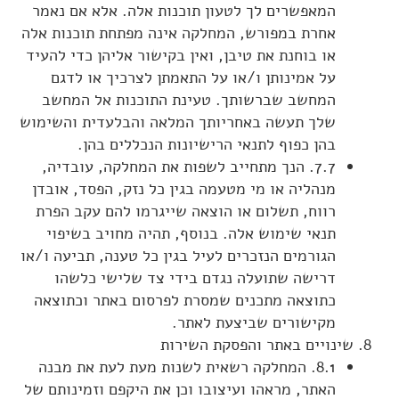
המאפשרים לך לטעון תוכנות אלה. אלא אם נאמר
אחרת במפורש, המחלקה אינה מפתחת תוכנות אלה
או בוחנת את טיבן, ואין בקישור אליהן כדי להעיד
על אמינותן ו/או על התאמתן לצרכיך או לדגם
המחשב שברשותך. טעינת התוכנות אל המחשב
שלך תעשה באחריותך המלאה והבלעדית והשימוש
בהן כפוף לתנאי הרישיונות הנכללים בהן.
7.7. הנך מתחייב לשפות את המחלקה, עובדיה,
מנהליה או מי מטעמה בגין כל נזק, הפסד, אובדן
רווח, תשלום או הוצאה שייגרמו להם עקב הפרת
תנאי שימוש אלה. בנוסף, תהיה מחויב בשיפוי
הגורמים הנזכרים לעיל בגין כל טענה, תביעה ו/או
דרישה שתועלה נגדם בידי צד שלישי כלשהו
כתוצאה מתכנים שמסרת לפרסום באתר וכתוצאה
מקישורים שביצעת לאתר.
שינויים באתר והפסקת השירות
8.1. המחלקה רשאית לשנות מעת לעת את מבנה
האתר, מראהו ועיצובו וכן את היקפם וזמינותם של