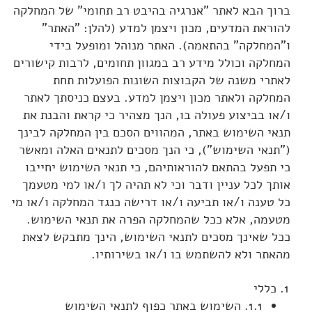
ברוך הבא לאתר "אנרגיה בהיבט רב תחומי" של המחלקה
להוראת המדעים, מכון ויצמן למדע (להלן: "האתר"
ו"המחלקה" בהתאמה). האתר מנוהל ומופעל בידי
המחלקה וכולל מידע רב במגוון תחומים, לרבות קישורים
לאתרי משנה של הקבוצות השונות הפועלות תחת
המחלקה ולאתר מכון ויצמן למדע. בעצם כניסתך לאתר
ו/או בביצוע פעולה בו, הנך מצהיר כי קראת והבנת את
תנאי השימוש באתר, המהווים הסכם בין המחלקה לבינך
("תנאי השימוש"), כי הנך מסכים לתנאים האלה ומאשר
כי תפעל בהתאם להוראותיהם, כי תנאי השימוש יחייבו
אותך לכל עניין ודבר וכי לא תהיה לך ו/או למי מטעמך
כל טענה ו/או תביעה ו/או דרישה כנגד המחלקה ו/או מי
מטעמה, אלא ככל שהמחלקה הפרה את תנאי השימוש.
ככל שאינך מסכים לתנאי השימוש, הינך מתבקש לצאת
מהאתר ולא להשתמש בו ו/או בשירותיו.
כללי
1.1. השימוש באתר כפוף לתנאי השימוש