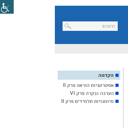
בניווט
מקלדת,
יש
ללחוץ
על
מקש
האנטר
הקדמה
לפתיחת
תת
אסטרטגיות הוראה פרק II
התפריט
הערכה ובקרה פרק VI
מיומנויות תלמידים פרק II