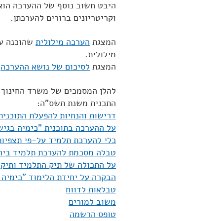
היבט חשוב נוסף של ההערכה הוא 
וקריטריונים ברורים להערכתן.
המצגת
הערכה מילולית
שהוכנה על
מילולית.
המצגת
לסיכום של נושא ההערכה
כ
להלן המסמכים של משרד החינוך 
התכנית משנת תשס"ה:
דרישות והנחיות להפעלת התוכנית
על ההערכה בתוכנית "כימיה בגיש
כלי להערכת תלמיד על-פי תצפיות
טבלה מסכמת להערכת תלמיד ביחי
על התכולה של תיק התלמיד ותיק 
הבקרה על יחידת הלימוד "כימיה 
טבלאות לדווח
משוב למורים
טופס הרשמה