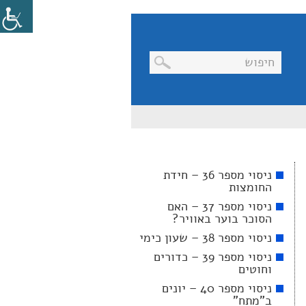
בניווט
מקלדת,
יש
ללחוץ
על
מקש
ניסוי מספר 36 – חידת
האנטר
החומצות
לפתיחת
תת
ניסוי מספר 37 – האם
התפריט
הסוכר בוער באוויר?
ניסוי מספר 38 – שעון כימי
ניסוי מספר 39 – כדורים
וחוטים
ניסוי מספר 40 – יונים
ב"מתח"