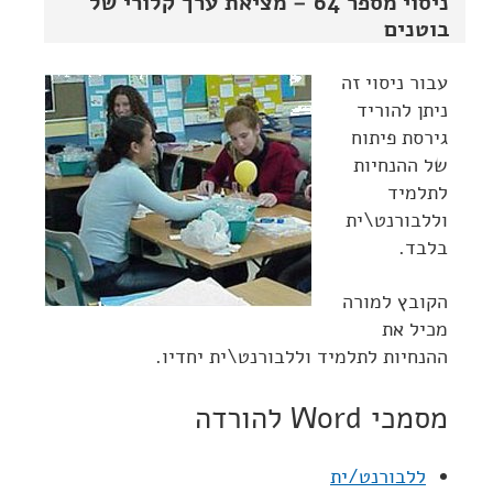
ניסוי מספר 64 – מציאת ערך קלורי של
בוטנים
עבור ניסוי זה
ניתן להוריד
גירסת פיתוח
של ההנחיות
לתלמיד
וללבורנט\ית
בלבד.
הקובץ למורה
מכיל את
ההנחיות לתלמיד וללבורנט\ית יחדיו.
מסמכי Word להורדה
ללבורנט/ית