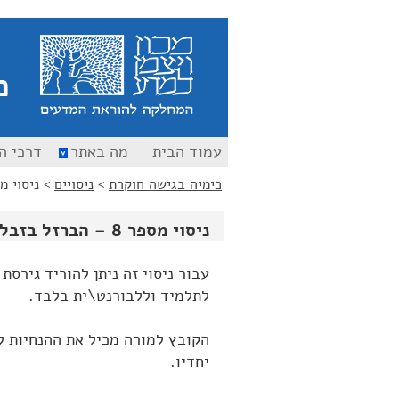
כ
עמוד הבית
מה באתר
דרכי ה
כימיה בגישה חוקרת
>
ניסויים
>
ניסוי מספר 8 – הב
ניסוי מספר 8 – הברזל בזבל I
עבור ניסוי זה ניתן להוריד גירסת
לתלמיד וללבורנט\ית בלבד.
הקובץ למורה מכיל את ההנחיות ל
יחדיו.