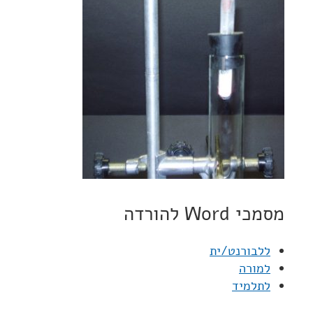
מסמכי Word להורדה
ללבורנט/ית
למורה
לתלמיד