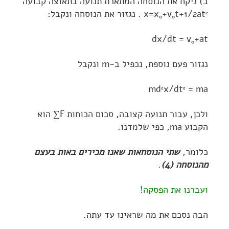
ב) ניקח את הנוסחה המתארת תנועה בתאוצה קבועה
t+1/2at
+v
x=x
. נגזור את הנוסחה ונקבל:
2
0
0
dx/dt = v
+at
0
נגזור פעם נוספת, נכפיל ב-m ונקבל
md
x/dt
= ma
2
2
ולכן, עבור תנועה קצובה, סכום הכוחות F∑ הוא
הקבוע ma, כפי שלמדנו.
כלומר,
שתי הנוסחאות שאנו מכירים באות בעצם
מהנוסחה (4)
.
ועברנו את הפסקה!
הבה נסכם את מה שראינו עד עתה.