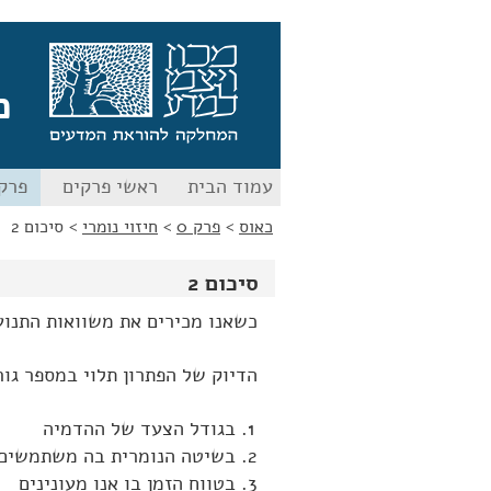
לג
לג
תוכן
ניווט
כ
עמוד הבית
ראשי פרקים
פרק 
כאוס
>
פרק 0
>
חיזוי נומרי
>
סיכום 2
סיכום 2
כשאנו מכירים את משוואות התנועה
הדיוק של הפתרון תלוי במספר גור
בגודל הצעד של ההדמיה
בשיטה הנומרית בה משתמשים
בטווח הזמן בו אנו מעונינים