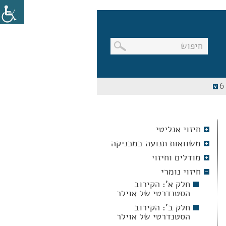
בניווט
מקלדת,
יש
ללחוץ
על
מקש
חיזוי אנליטי
האנטר
לפתיחת
משוואות תנועה במכניקה
תת
התפריט
מודלים וחיזוי
חיזוי נומרי
חלק א': הקירוב
הסטנדרטי של אוילר
חלק ב': הקירוב
הסטנדרטי של אוילר