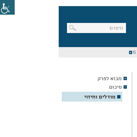
בניווט
מקלדת,
יש
ללחוץ
על
מקש
מבוא לפרק
האנטר
לפתיחת
סיכום
תת
התפריט
מודלים וחיזוי