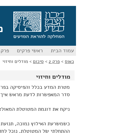
לג
לג
תוכן
ניווט
כ
עמוד הבית
ראשי פרקים
פרק 0
כאוס
>
פרק 2
>
סיכום
>
מודלים וחיזוי
מודלים וחיזוי
מטרת המדע בכלל והפיסיקה בפרט,
סדר המאפשרות לדעת מראש איך ה
ניקח את דוגמת המטוטלת המאולצ
כשמשרעת האילוץ נמוכה, תנועת ה
ההתחלתי של המטוטלת, נוכל לחזו