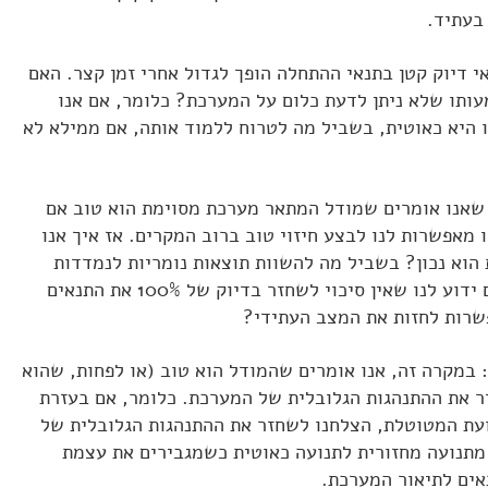
 בעתיד.
י דיוק קטן בתנאי ההתחלה הופך לגדול אחרי זמן קצר. האם
ותו שלא ניתן לדעת כלום על המערכת? כלומר, אם אנו
 היא כאוטית, בשביל מה לטרוח ללמוד אותה, אם ממילא לא
 שאנו אומרים שמודל המתאר מערכת מסוימת הוא טוב אם
 מאפשרות לנו לבצע חיזוי טוב ברוב המקרים. אז איך אנו
הוא נכון? בשביל מה להשוות תוצאות נומריות לנמדדות
במציאות כדי לאשר את המודל אם ידוע לנו שאין סיכוי לשחזר בדיוק של 100% את התנאים
שרות לחזות את המצב העתידי?
 במקרה זה, אנו אומרים שהמודל הוא טוב (או לפחות, שהוא
זר את ההתנהגות הגלובלית של המערכת. כלומר, אם בעזרת
עת המטוטלת, הצלחנו לשחזר את ההתנהגות הגלובלית של
תנועה מחזורית לתנועה כאוטית כשמגבירים את עצמת
אים לתיאור המערכת.