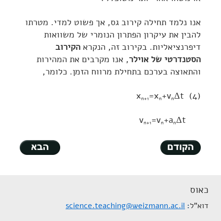
אנו נלמד תחילה קירוב גס, אך פשוט למדי. מטרתו
להבין את עיקרון הפתרון הנומרי של משוואות
דיפרנציאליות. בקירוב זה, הנקרא
הקירוב
הסטנדרטי של אוילר
, אנו מקרבים את המהירות
והתאוצה בערכם בתחילת מרווח הזמן. כלומר,
x
=x
+v
Δt
(4)
n+1
n
n
v
=v
+a
Δt
n+1
n
n
כאוס
דוא"ל
science.teaching@weizmann.ac.il