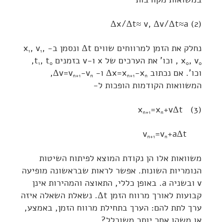
Δx/Δt≈ v, Δv/Δt≈a
(2)
נחלק את הזמן למרווחים שווים
Δt
ונסמן ב-
,
, v
x
1
1
, v
x
, וכו' את הערכים של x ו-v בזמנים
, t
t
,
1
0
0
0
וכו'. אם נכתוב
-x
Δx=x
ו-
-v
Δv=v
,
n+1
n
n+1
n
המשוואות הקודמות הופכות ל-
x
=x
+vΔt
(3)
n+1
n
v
=v
+aΔt
n+1
n
משוואות אלו הן נקודת המוצא לפיתוח השיטות
הנומריות השונות. אפשר לראות שבראשונה מופיעה
v ובשניה a. באופן כללי, התאוצה והמהירות אינן
קבועות לאורך מרווח הזמן
Δt
. נשאלת השאלה איזה
ערך לתת להם: הערך בתחילת מרווח הזמן, באמצע,
או משהו אחר יותר משוכלל?