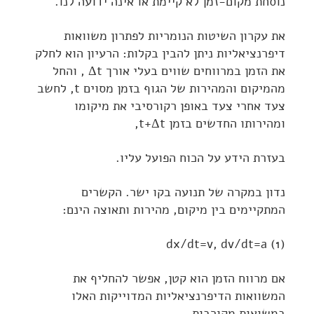
נוסחת מקום-זמן לא קיימת או אינה ידועה לנו.
את עקרון השיטות הנומריות לפתרון משוואות
דיפרנציאליות ניתן להבין בקלות: הרעיון הוא לחלק
את הזמן במרווחים שווים בעלי אורך Δt , והחל
מהמיקום והמהירות של הגוף בזמן מסוים t, לחשב
צעד אחרי צעד באופן רקורסיבי את מיקומו
ומהירותו החדשים בזמן t+Δt,
בעזרת הידע על הכוח הפועל עליו.
נדון במקרה של תנועה בקו ישר. הקשרים
המתקיימים בין מיקום, מהירות ותאוצה הינם:
(1) dx/dt=v, dv/dt=a
אם מרווח הזמן הוא קטן, אפשר להחליף את
המשוואות הדיפרנציאליות המדוייקות האלו
במשואות מקורבות