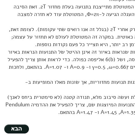
כשמשרעת התנועות גדלה, תנועת המטוטלת מתייצבת בתנועה בעלת מחזור 2T. זאת הסיבה
העגלה הגיעה ל-
Φ=2π
, המטוטלת עוד לא חזרה למצבה
החזרה למצב ההתחלתי מתרחשת רק אחרי 2T (בגלל זה אנו רואים שתי עקומות). לצומת זאת,
 כאוטית. במקרה זה המטוטלת לעולם לא תחזור על עצמה;
ן רב יותר, היא תצייר כל פעם נקודות נוספות.
התנועות שנראות באיור זה אינן ההיטל של התנועות הנראות באיור
סה, ושל
6(b)
אליפסה כפולה. כדי לראות אותן צריך להפעיל
את ההדמיה Pendulum עס הערכים γ=0.5 ,ω=0.667 ו- 0.9=A ו- A=1.07. בהתאם, ולחכות
גות תנועות מחזוריות, אך שונות מאלו המופיעות ב-
 ועשה סיבוב מלא, תנודה קטנה (לא סימטרית ביחס לאנך)
ושוב סיבוב מלא. כדי לראות את התנועות המיוצגות שם, צריך להפעיל את ההדמיה Pendulum
A=1.45 ,A=1.3
ו-
A=1.47
בהתאם.