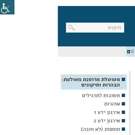
בניווט
מקלדת,
יש
ללחוץ
על
מקש
האנטר
מטוטלת מרוסנת מאולצת:
לפתיחת
הבהרות ותיקונים
תת
התפריט
תשובות לתרגילים
אזהרות
אירגון ידע 1
אירגון ידע 2
תוספות (לא חובה)