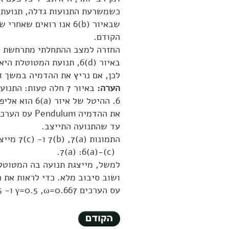
שבאיור
6(b)
אנו רואים שאחרי ש
הקודם.
באיור
6(d)
, תנועת המטוטלת היא
לכן, אם נריץ את ההדמיה במשך זמ
הערה:
באיור 7 חלה טעות: 
6. ההיטל של איור
6(a)
הוא אליפ
עד שהתנועה התייצב.
התמונות
7(b) ,7(a)
ו-
7(c)
מייצ
.
7(a) :6(a)-(c)
למשל, מייצגת תנועה בה המטוטלת
עס הערכים
γ=0.5 ,ω=0.667
ו-
5