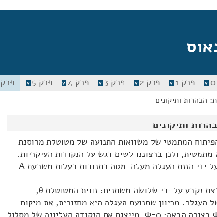
אוס
פרק 1
פרק 2
פרק 3
פרק 4
פרק 5
פרק 6
: הבהרות ותיקונים
הרות ותיקונים
בספר מפורט הפיתוח המתמטי של משוואות התנועה של מטוטלת מרוסנת
מתמטית, ולכן ברצוננו לשים דגש על הנקודות העיקריות.
מטוטלת התלויה מעגלה מאולצת על ידי הזזת העגלה מעלה-מטה בתנודות בעלות משרעת A
מצבה הרגעי של המטוטלת המאולצת נקבע על ידי שלושה משתנים: זווית המטוטלת θ,
ל העגלה. מכיוון שתנועת העגלה היא מחזורית, את מיקום
Φ=0
. מייצגת את הנקודה העליונה של מסלול