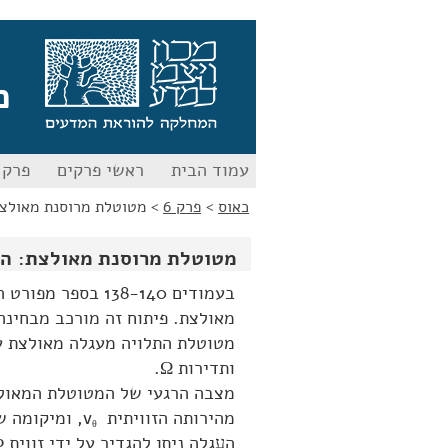
לג
לג
תוכן
ניווט
כ
עמוד הבית
ראשי פרקים
פרק 0
כאוס
>
פרק 6
>
מטוטלת מרוסנת מאולצת
מטוטלת מרוסנת מאולצת: הב
בעמודים 138-140 
מאולצת. פיתוח זה מורכב מבחינה 
ותדירות Ω.
מהירותה הזוויתית
v
, ומיקומה ש
θ
הﬠגלה ניתן להגדיר על ידי זווית Φ בצורה הבאה: