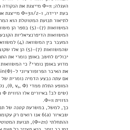
העגלה;
Φ=π
מייצגת את הנקודה 
בעת ירידה, ו-
Φ=3π/2
מייצגת את
לתיאור תנועת המטוטלת הוא המ
המשוואות
(5)-(7)
בספר הן משווא
המשוואות הדיפרנציאליות הקובע
המעבר בין המשוואה (4) למשוואות
שהמשוואות
(5)-(7)
הן אלו שקוב
יכולים לחשב באופן נומרי את הת
את האיבר הפרופורציוני ל-
sin(Φ)
אם עתה נבצע הדמיה נומרית של 
המופע התלת ממדי
, Φ)
(θ, v
, נקבל
θ
(שים לב! באיורים אלו הזווית Φ מתוארת בין 0 ו-
הזווית
Φ=π
.
כך, למשל, במשרעת קטנה של תנו
שבאיור
6(a)
אנו רואים רק עקומה
ההתחלתי
(Φ=2π)
, תנועת המטוטל
זמן רב יותר, היא תצייר כל פעם 