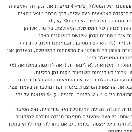
התחתונה של המסלול;
Φ=π/2
מייצגת את הנקודה האמצעית
 הנקודה האמצעית בעת עליה. לכך מרחב מופע מתאים
רחב המורכב משלושת הצירים
, Φ)
(θ, v
.
θ
ות התנועה של המטוטלת המאולצת. כלומר, אלו הן
ות איך משתנים מזמן שלושת המשתנים האלו.
(5)-(7)
הוא קצת מסובך. מבחינתנו חשוב להבין רק
ערת באופן חד משמעי את התפתחות המטוטלת, ובעזרתן אנו
פתחות המטוטלת בזמן.
מדוע באופן נומרי? כי המשוואות האלו הן משוואות לא לינאריות (ראה לדוגמה במשוואה (6)
, עבורן לא קיימות משוואות מקום זמן כלליות.
תנועת המטוטלת ונייצג את התוצאות המתקבלות במרחב
 את התוצאות המוצגות בעמוד 141 ומוסברות בעמוד 142:
2π
. כלומר, הזווית
Φ=3π
מיוצגת על ידי
דות העגלה, תנועת המטוטלת היא מחזורית. זאת הסיבה
 אחת: כל פעם שהעגלה מסיימת תנודה וחוזרת למיקומה
ת חוזרת על עצמה. כלומר, גם אם ניתן להדמיה לרוץ במשך
אותה עקומה.