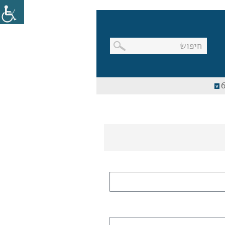
בניווט
מקלדת,
יש
ללחוץ
על
מקש
האנטר
לפתיחת
תת
התפריט