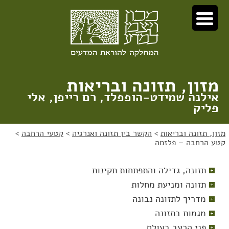
לג
לג
תוכן
ניווט
מזון, תזונה ובריאות
אילנה שמידט-הופפלד, רם רייפן, אלי
פליק
מזון, תזונה ובריאות
>
הקשר בין תזונה ואנרגיה
>
קטעי הרחבה
>
קטע הרחבה – פלזמה
תזונה, גדילה והתפתחות תקינות
תזונה ומניעת מחלות
מדריך לתזונה נבונה
מגמות בתזונה
פני הרעב בעולם