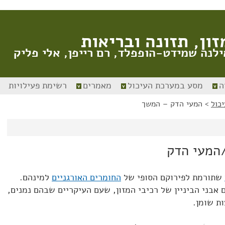
זון, תזונה ובריאות
ילנה שמידט-הופפלד, רם רייפן, אלי פליק
ה
מסע במערכת העיכול
מאמרים
רשימת פעילויות
כול
>
המעי הדק – המשך
/המעי הדק
שתורמת לפירוקם הסופי של
החומרים האורגניים
למינהם.
אבני הביניין של רכיבי המזון, שעם העיקריים שבהם נמנים,
ת שומן.