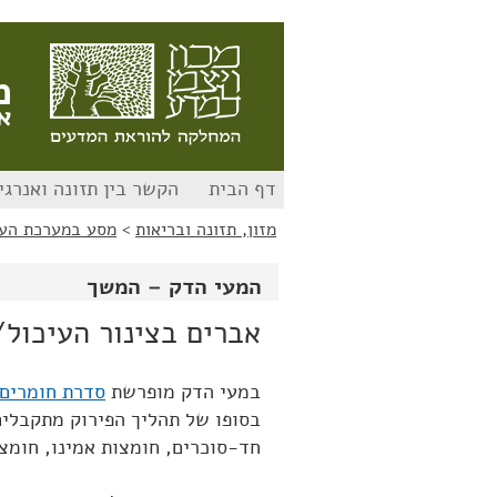
לג
לג
תוכן
ניווט
מ
א
דף הבית
הקשר בין תזונה ואנרגי
מזון, תזונה ובריאות
>
מסע במערכת העי
המעי הדק – המשך
אברים בצינור העיכול
במעי הדק מופרשת
סדרת חומרים
בסופו של תהליך הפירוק מתקבלים 
חד-סוכרים, חומצות אמינו, חומצו