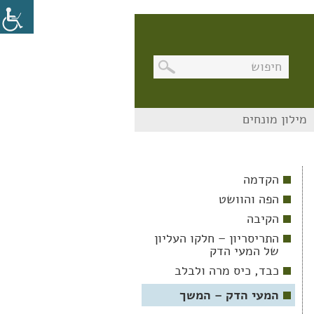
בניווט
מילון מונחים
מקלדת,
יש
ללחוץ
על
מקש
הקדמה
האנטר
לפתיחת
הפה והוושט
תת
התפריט
הקיבה
התריסריון – חלקו העליון
של המעי הדק
כבד, כיס מרה ולבלב
המעי הדק – המשך