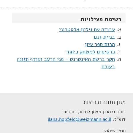
רשימת פעילויות
עבודה עם גיליון אלקטרוני
בניית דגם
הכנת ספר עיון
כרטיסים למשחק כיתתי
חקר ברשת האינטרנט – פני הרעב ועודף תזונה
בעולם
מזון תזונה ובריאות
כתובת
מכון ויצמן למדע, רחובות
דוא"ל
ilana.hopfeld@weizmann.ac.il
תנאי שימוש