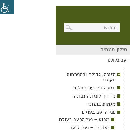
בניווט
מילון מונחים
מקלדת,
יש
רעב בעולם
ללחוץ
על
מקש
תזונה, גדילה והתפתחות
האנטר
תקינות
לפתיחת
תת
תזונה ומניעת מחלות
התפריט
מדריך לתזונה נבונה
מגמות בתזונה
פני הרעב בעולם
מבוא – פני הרעב בעולם
משימה – פני הרעב