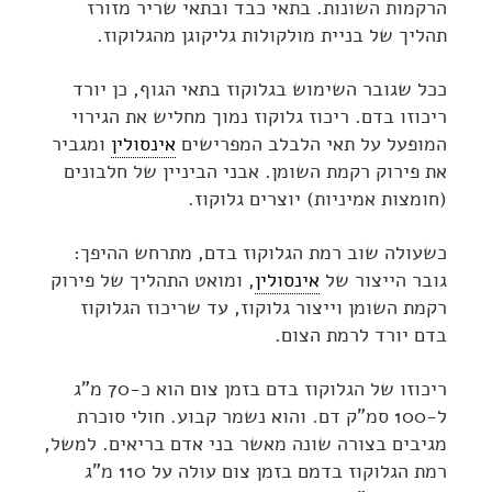
הרקמות השונות. בתאי כבד ובתאי שריר מזורז
תהליך של בניית מולקולות גליקוגן מהגלוקוז.
ככל שגובר השימוש בגלוקוז בתאי הגוף, כן יורד
ריכוזו בדם. ריכוז גלוקוז נמוך מחליש את הגירוי
המופעל על תאי הלבלב המפרישים
אינסולין
ומגביר
את פירוק רקמת השומן. אבני הביניין של חלבונים
(חומצות אמיניות) יוצרים גלוקוז.
כשעולה שוב רמת הגלוקוז בדם, מתרחש ההיפך:
גובר הייצור של
אינסולין
, ומואט התהליך של פירוק
רקמת השומן וייצור גלוקוז, עד שריכוז הגלוקוז
בדם יורד לרמת הצום.
ריכוזו של הגלוקוז בדם בזמן צום הוא כ-70 מ"ג
ל-100 סמ"ק דם. והוא נשמר קבוע. חולי סוכרת
מגיבים בצורה שונה מאשר בני אדם בריאים. למשל,
רמת הגלוקוז בדמם בזמן צום עולה על 110 מ"ג