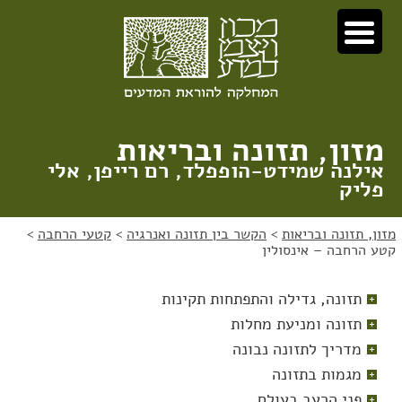
לג
לג
תוכן
ניווט
מזון, תזונה ובריאות
אילנה שמידט-הופפלד, רם רייפן, אלי
פליק
מזון, תזונה ובריאות
>
הקשר בין תזונה ואנרגיה
>
קטעי הרחבה
>
קטע הרחבה – אינסולין
תזונה, גדילה והתפתחות תקינות
תזונה ומניעת מחלות
מדריך לתזונה נבונה
מגמות בתזונה
פני הרעב בעולם