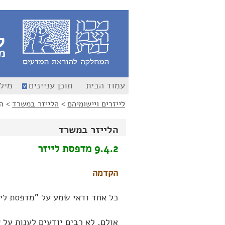
לג
לג
תוכן
ניווט
ל
מ
עמוד הבית
תוכן עניינים
מילו
לייזרים ויישומיהם
>
הלייזר במשרד
>
ה
הלייזר במשרד
9.4.2 מדפסת לייזר
הקדמה
כל אחד ודאי שמע על "מדפסת ליי
אולם, לא רבים יודעים לענות על
ש