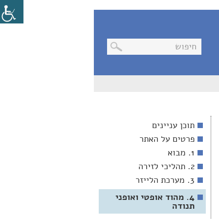
בניווט
מקלדת,
יש
ללחוץ
על
מקש
תוכן עניינים
האנטר
לפתיחת
פרטים על האתר
תת
התפריט
1. מבוא
2. תהליכי לזירה
3. מערכת הלייזר
4. מהוד אופטי ואופני
תנודה