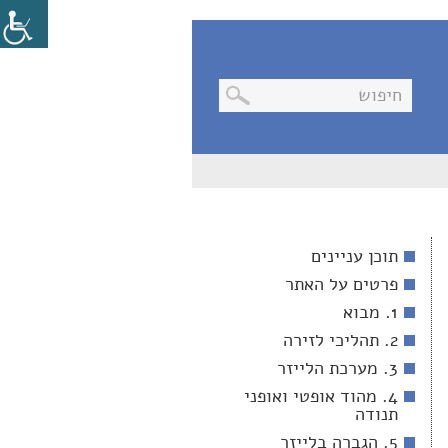
בניווט
מקלדת,
יש
ללחוץ
על
מקש
תוכן עניינים
האנטר
לפתיחת
פרטים על האתר
תת
התפריט
1. מבוא
2. תהליכי לזירה
3. מערכת הלייזר
4. מהוד אופטי ואופני
תנודה
5. הגברה בלייזר