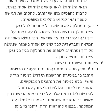
שיקול דעתה הבלעדי של המחלקה מפרים את
תנאי השימוש ו/או עושים שימוש אסור באתר,
לרבות להפסיק מתן שירותים, לחסום את הגישה
לאתר ו/או לנקוט בהליכים משפטיים.
5.2. המחלקה לא תישא בכל אחריות לכל נזק
שייגרם לך כתוצאה מכל שימוש לרעה באתר על
ידך ו/או על ידי כל צד שלישי. הנך נושא באחריות
המלאה והבלעדית לכל שימוש אסור כאמור שנעשה
על ידך ומתחייב לשפות את המחלקה בגין כל נזק
שייגרם כתוצאה מכך.
שירותים הטעונים רישום
6.1. חלק מהשירותים באתר יהיו טעונים הרשמה,
וייתכן כי במסגרת ההרשמה תידרש למסור מידע
אישי. בלא למסור את הנתונים המבוקשים,
המחויבים לצורך השלמת הרישום, לא תוכל
להירשם לשירותים אלו. על ידי ביצוע הרישום הנך
מאשר כי הנתונים שתמסור יישמרו וישמשו את
המחלקה, בכפוף להוראות הדין. ייתכן כי בעת