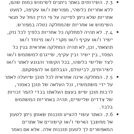
7.3. השירותים באתר ניתנים לשימוש כמות שהם,
ללא אחריות כלשהי, מפורשת ו/או עקיפה, למעט
אחריות שלא ניתן לסייגה על פי הדין החל על תנאי
השימוש או אחריות שהמחלקה נטלה במפורש.
7.4. לא תהיה למחלקה כל אחריות כלפיך לכל נזק,
ישיר ו/או עקיף ו/או מקרי ו/או מיוחד ו/או
תוצאתי, וכן, לא תהיה המחלקה אחראית בגין כל
הפסד, בין ישיר ובין עקיף, שייגרם למשתמש ו/או
לצד שלישי כלשהו, בכל הקשור והנוגע לאתר ו/או
לשירותים, לביטולם, הגבלתם או להפסקתם.
7.5. המחלקה אינה אחראית לכל תוכן שיועלה לאתר
על ידי משתמשיו, וכל העלאה של תוכן כאמור,
לרבות תוכן שיש בעצם העלאתו בכדי להפר זכויות
של צדדים שלישיים, תהיה באחריות המשתמש
בלבד.
7.6. האתר עשוי להציע תוכנות שאותן ניתן לטעון
אל מחשבך האישי ו/או קישורים אל אתרים
המאפשרים לך לטעון תוכנות אלה. אלא אם נאמר