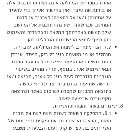
אחרת במפורש, המחלקה אינה מפתחת תוכנות אלה
או בוחנת את טיבן, ואין בקישור אליהן כדי להעיד
על אמינותן ו/או על התאמתן לצרכיך או לדגם
המחשב שברשותך. טעינת התוכנות אל המחשב
שלך תעשה באחריותך המלאה והבלעדית והשימוש
בהן כפוף לתנאי הרישיונות הנכללים בהן.
7.7. הנך מתחייב לשפות את המחלקה, עובדיה,
מנהליה או מי מטעמה בגין כל נזק, הפסד, אובדן
רווח, תשלום או הוצאה שייגרמו להם עקב הפרת
תנאי שימוש אלה. בנוסף, תהיה מחויב בשיפוי
הגורמים הנזכרים לעיל בגין כל טענה, תביעה ו/או
דרישה שתועלה נגדם בידי צד שלישי כלשהו
כתוצאה מתכנים שמסרת לפרסום באתר וכתוצאה
מקישורים שביצעת לאתר.
שינויים באתר והפסקת השירות
8.1. המחלקה רשאית לשנות מעת לעת את מבנה
האתר, מראהו ועיצובו וכן את היקפם וזמינותם של
השירותים בו, לפי שיקול דעתה הבלעדי. מטבע