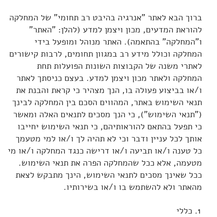
ברוך הבא לאתר "אנרגיה בהיבט רב תחומי" של המחלקה
להוראת המדעים, מכון ויצמן למדע (להלן: "האתר"
ו"המחלקה" בהתאמה). האתר מנוהל ומופעל בידי
המחלקה וכולל מידע רב במגוון תחומים, לרבות קישורים
לאתרי משנה של הקבוצות השונות הפועלות תחת
המחלקה ולאתר מכון ויצמן למדע. בעצם כניסתך לאתר
ו/או בביצוע פעולה בו, הנך מצהיר כי קראת והבנת את
תנאי השימוש באתר, המהווים הסכם בין המחלקה לבינך
("תנאי השימוש"), כי הנך מסכים לתנאים האלה ומאשר
כי תפעל בהתאם להוראותיהם, כי תנאי השימוש יחייבו
אותך לכל עניין ודבר וכי לא תהיה לך ו/או למי מטעמך
כל טענה ו/או תביעה ו/או דרישה כנגד המחלקה ו/או מי
מטעמה, אלא ככל שהמחלקה הפרה את תנאי השימוש.
ככל שאינך מסכים לתנאי השימוש, הינך מתבקש לצאת
מהאתר ולא להשתמש בו ו/או בשירותיו.
כללי