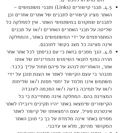
4.5. תכני קישורים (Links) ותכני משתמשים –
האתר מציג קישורים לתכנים של אתרים אחרים וכן
לתכנים שמקורם במשתמשי האתר. אין למחלקה כל
שליטה על תכני האתרים האחרים ו/או על תכנים
המתפרסמים על ידי המשתמשים באתר, והמחלקה
אינה מציגה כל מצג בקשר לתוכנם.
4.6. הנך מסכים בזאת כי עם כניסתך לכל אתר אחר
תהיה כפוף לתנאי השימוש והמדיניות של אותו
אתר, והאחריות לנהוג על פיהם תחול עליך בלבד.
מובהר כי עצם הקישור לאתר או הצגת תוכן על ידי
משתמש אינו מלמד על יחסי חסות ו/או שליחות
ו/או על תמיכה בדעה ו/או הסכמה לעובדה
המצוינת בהם. המחלקה אינה מתחייבת כי כל
הקישורים שימצאו באתר יהיו תקינים ויובילו לאתר
אינטרנט פעיל. עצם הימצאותו של קישור לאתר
מסוים באתר אינה מלמדת על כך כי תוכן האתר
המקושר מהימן, מלא או עדכני.