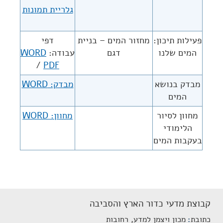
גלריית תמונות
פעילות תיכון:
מחזור המים – בניית
דפי
המים שלנו
דגם
עבודה:
WORD
/
PDF
מבדק בנושא
מבדק: WORD
המים
מחוון לסיור
מחוון: WORD
הלימודי
בעקבות המים
קבוצת מדעי כדור הארץ והסביבה
כתובת
מכון ויצמן למדע, רחובות