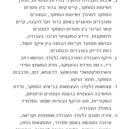
איכות העבודה (30%): בהירות המטרות, מהלך
ושיטות המחקר, קיים קשר ברור בין מטרות
המחקר למהלך ושיטות המחקר, הנתונים
מעובדים ומוצגים באופן ברור וקל להבנה, קיים
קשר הגיוני בין מטרות המחקר לנתונים
ולמסקנות. הידע המקצועי הניכר בעבודה,
הנושא ממוקד וקיימת הבחנה בין עיקר וטפל,
רמת הדיוק בעובדות ובנתונים.
היקף העבודה ומורכבותה (15%): הנושא רחב
דיו, רמת ומידת ההעמקה, מדת המאמץ הפיזי
והאינטלקטואלי שהושקע .לדוגמא; זמן, מרכבות
המחקר, חומר הרקע.
עצמאות (15%): העצמאות בביצוע המחקר, מידת
החשיבה העצמית בהצגת הנתונים וניתוחם,
המקוריות, סוג והיקף הבעיות שפתר התלמיד
במהלך העבודה.
צורה וסגנון (15%): העבודה אסתטית וקריאה,
ערוכה ומוגשת באופן מסודר, התמצאות נוחה;