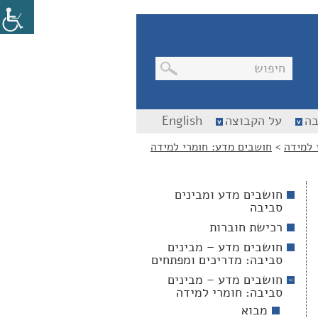
בניווט
בה
על הקבוצה
English
מקלדת,
יש
 למידה
>
חושבים מדע: חומרי למידה
ללחוץ
על
מקש
האנטר
חושבים מדע ומבינים
לפתיחת
תת
סביבה
התפריט
רכישת חוברות
חושבים מדע – מבינים
סביבה: מדריכים ומפתחים
חושבים מדע – מבינים
סביבה: חומרי למידה
מבוא