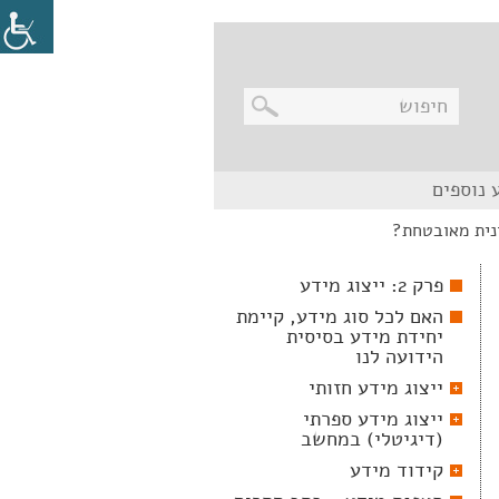
בניווט
 נוספים
מקלדת,
יש
נית מאובטחת?
ללחוץ
על
מקש
פרק 2: ייצוג מידע
האנטר
לפתיחת
האם לכל סוג מידע, קיימת
תת
יחידת מידע בסיסית
התפריט
הידועה לנו
ייצוג מידע חזותי
ייצוג מידע ספרתי
(דיגיטלי) במחשב
קידוד מידע