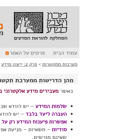
לג
לג
תוכן
ניווט
מ
מ
עמוד הבית
פרטים על האתר
מערכות מתקשרות
>
פרק 2: ייצוג מידע
>
מהן הדרישות ממערכת תקשו
כאשר
מעבירים מידע אלקטרוני ב
שלמות המידע
– יש לוודא שכל
העברה ליעד בלבד
– יש לוודא
אפשרות פיענוח המידע רק על
סודיות
– חשאיות – מניעת אפ
שאינם מורשים.