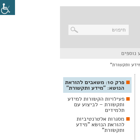
בניווט
 נוספים
מקלדת,
יש
ללחוץ
על
מקש
האנטר
פרק 10: משאבים להוראת
לפתיחת
הנושא: "מידע ותקשורת"
תת
התפריט
פעילויות הקשורות למידע
ותקשורת – לביצוע עם
תלמידים
מסגרות אלטרנטיביות
להוראת הנושא "מידע
ותקשורת"