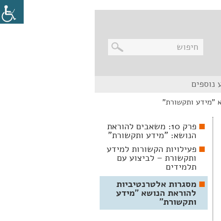
בניווט
 נוספים
מקלדת,
יש
 "מידע ותקשורת"
ללחוץ
על
מקש
פרק 10: משאבים להוראת
האנטר
הנושא: "מידע ותקשורת"
לפתיחת
תת
פעילויות הקשורות למידע
התפריט
ותקשורת – לביצוע עם
תלמידים
מסגרות אלטרנטיביות
להוראת הנושא "מידע
ותקשורת"