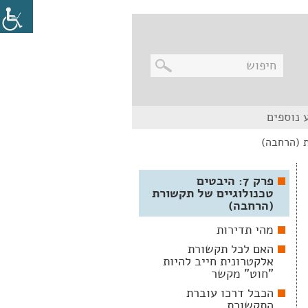
בניווט
 נוספים
מקלדת,
יש
ללחוץ
על
מקש
האנטר
פרק 7: היבטים
לפתיחת
טכנולוגיים של תקשורת
תת
(הרחבה)
התפריט
מהי תדירות
האם לכל תקשורת
אלקטרונית חייב להיות
"חוט" מקשר
הכבל דרכו עוברת
התקשורת