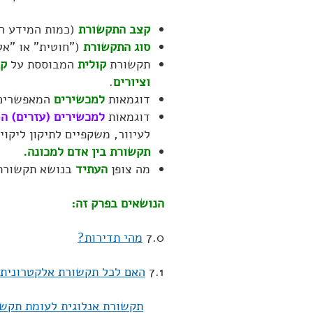
קצב התקשורת
(כמות המידע המ
סוג התקשורת
("חוטית" או "אל
תקשורת
קולית
המבוססת על
קו
וציורים
.
דוגמאות
למכשירים
המאפשרים
דוגמאות
למכשירים (עזרים) ה
לעיוור, משקפיים לתיקון ליקוי
תקשורת בין אדם למכונה.
מה צופן
העתיד
בנושא תקשורת
הנושאים בפרק זה:
7.0
מהי תדירות?
7.1
האם לכל תקשורת אלקטרונית 
תקשורת אנלוגית לעומת תקשו