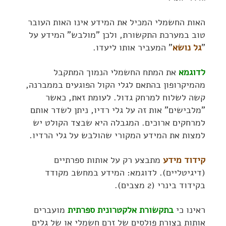
האות החשמלי המכיל את המידע אינו האות העובר
טוב במערכת התקשורת, ולכן "מולבש" המידע על
"
גל נושא
" המעביר אותו ליעדו.
לדוגמא
את המתח החשמלי הנמוך המתקבל
מהמיקרופון בהתאם לגלי הקול הפוגעים בממברנה,
קשה לשלוח למרחק גדול. לעומת זאת, כאשר
"מלבישים" אות זה על גלי רדיו, ניתן לשדר אותם
למרחקים ארוכים. המגבלה היא שבצד הקולט יש
למצות את המידע המקורי שהולבש על גלי הרדיו.
קידוד מידע
מתבצע רק על אותות ספרתיים
(דיגיטליים). לדוגמא: המידע במחשב מקודד
בקידוד בינרי (2 מצבים).
ראינו כי
בתקשורת אלקטרונית ספרתית
מועברים
אותות בצורת פולסים של זרם חשמלי או של גלים