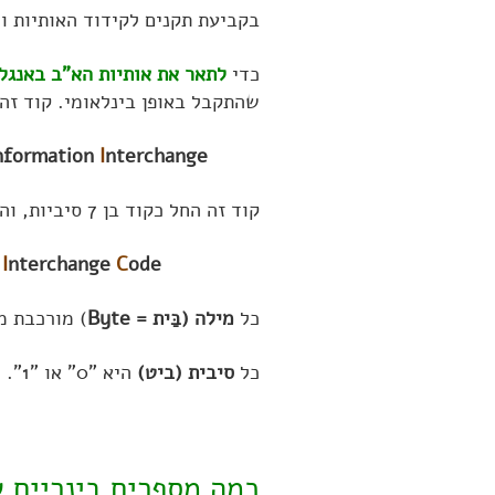
בקביעת תקנים לקידוד האותיות ו
כדי
לתאר את אותיות הא"ב באנגל
שהתקבל באופן בינלאומי. קוד זה
nformation
I
nterchange
קוד זה החל כקוד בן 7 סיביות, והורחב לאחר מכן לקוד בן 8 סיביות:
l
I
nterchange
C
ode.
כל
מילה
(בַּית = Byte
) מורכבת מ 8 סיביות (בִּיטים = its
כל
סיבית (ביט)
היא "0" או "1". כלומר
כמה מספרים בינריים שונים