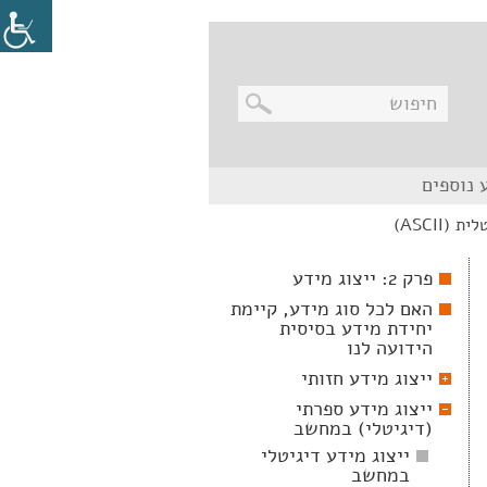
בניווט
 נוספים
מקלדת,
יש
ASCII)
ללחוץ
על
מקש
פרק 2: ייצוג מידע
האנטר
לפתיחת
האם לכל סוג מידע, קיימת
תת
יחידת מידע בסיסית
התפריט
הידועה לנו
ייצוג מידע חזותי
ייצוג מידע ספרתי
(דיגיטלי) במחשב
ייצוג מידע דיגיטלי
במחשב