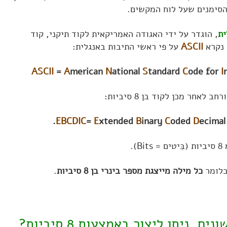
הסימנים שעל לוח המקשים.
ית
, הוגדר על ידי האגודה האמריקאית לקוד תיקני, קוד
 נקרא
ASCII
על פי ראשי התיבות באנגלית:
ASCII
=
A
merican
N
ational
S
tandard
C
ode for
I
EBCDIC
=
E
xtended
B
inary
C
oded
D
ecima
B).
כל מילה מייצגת מספר בינרי בן 8 סיביות
.
, ניתן ליצור באמצעות 8 סיביות?