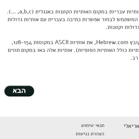
מחוסר ברירה, בחרו להשתמש באותיות עבריות במקום האותיות הקטנות באנגלית (a,b,c, …).
 המשתמש לבחור אפשרות כתיבה בעברית עם אותיות גדולות
דולות וקטנות.
החליפו באמצעות הקובץ Hebrew.com, את אותיות ASCII במקומות 128-154,
יות העבריות (סך הכול 27 אותיות כולל האותיות הסופיות). אותיות אלה באו במקום תווים
רב.
ריאלי
תנאי שימוש
הצהרת נגישות