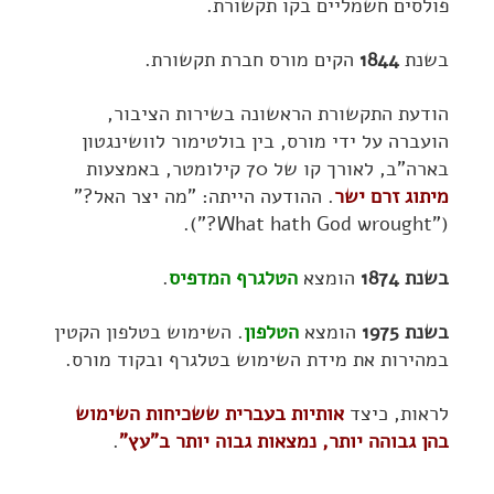
פולסים חשמליים בקו תקשורת.
בשנת
1844
הקים מורס חברת תקשורת.
הודעת התקשורת הראשונה בשירות הציבור,
הועברה על ידי מורס, בין בולטימור לוושינגטון
בארה"ב, לאורך קו של 70 קילומטר, באמצעות
מיתוג זרם ישר
. ההודעה הייתה: "מה יצר האל?"
("What hath God wrought?").
בשנת
1874
הומצא
הטלגרף המדפיס
.
בשנת 1975
הומצא
הטלפון
. השימוש בטלפון הקטין
במהירות את מידת השימוש בטלגרף ובקוד מורס.
לראות, כיצד
אותיות בעברית ששכיחות השימוש
בהן גבוהה יותר, נמצאות גבוה יותר ב"עץ"
.