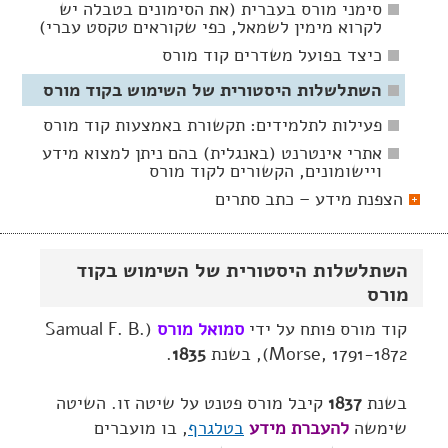
סימני מורס בעברית (את הסימונים בטבלה יש
לקרוא מימין לשמאל, כפי שקוראים טקסט עברי)
כיצד בפועל משדרים קוד מורס
השתלשלות היסטורית של השימוש בקוד מורס
פעילות לתלמידים: תקשורת באמצעות קוד מורס
אתרי אינטרנט (באנגלית) בהם ניתן למצוא מידע
ויישומונים, הקשורים לקוד מורס
הצפנת מידע – כתב סתרים
השתלשלות היסטורית של השימוש בקוד
מורס
קוד מורס פותח על ידי
סמואל מורס
(Samual F. B.
Morse, 1791-1872), בשנת
1835
.
בשנת
1837
קיבל מורס פטנט על שיטה זו. השיטה
שימשה
להעברת מידע
בטלגרף
, בו מועברים