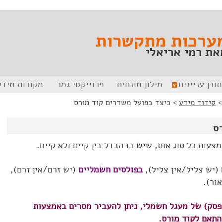
ערכות מתקשרות
את רמי אריאלי
תוכן עניינים
מילון מונחים
פרוייקטי גמר
מקורות מידע
קידוד מידע
>
כיצד בפועל משדרים קוד מורס
ס
צעות כל סוג אות, שיש בו הבדל בין קיים ולא קיים.
(יש צליל/אין צליל),
בפולסים חשמליים
(יש זרם/אין זרם),
ור).
מפסק) של מעגל חשמלי, ניתן להעביר מסרים באמצעות
תאם לקוד מורס.