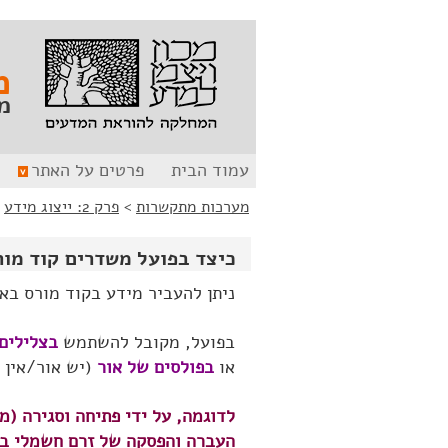
לג
לג
תוכן
ניווט
מ
מ
עמוד הבית
פרטים על האתר
מערכות מתקשרות
>
פרק 2: ייצוג מידע
>
כיצד בפועל משדרים קוד מור
ניתן להעביר מידע בקוד מורס באמ
בפועל, מקובל להשתמש
בצלילים
או
בפולסים של אור
(יש אור/אין א
לדוגמה, על ידי פתיחה וסגירה (
העברה והפסקה של זרם חשמלי בה