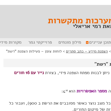
ערכות מתקשרות
את רמי אריאלי
תוכן עניינים
מילון מונחים
פרוייקטי גמר
מקורות מידע
הצפנת מידע – כתב סתרים
>
לוחות צופן – פעילות הצפנת "רשת"
 "רשת"
יתן לבנות מפתח הצפנה פיזי, בצורת
נייר עם 16 חורים
ה
מספר האפשרויות
הוא 4
:
16
זאת מכיוון שלרשת יש 4 מצבים (כל מצב נוצר כאשר מסובבים את הרשת ב 900), ועבור כל