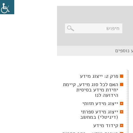
בניווט
 נוספים
מקלדת,
יש
ללחוץ
על
מקש
פרק 2: ייצוג מידע
האנטר
לפתיחת
האם לכל סוג מידע, קיימת
תת
יחידת מידע בסיסית
התפריט
הידועה לנו
ייצוג מידע חזותי
ייצוג מידע ספרתי
(דיגיטלי) במחשב
קידוד מידע