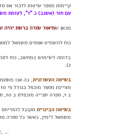
קיימות מספר שיטות לזכור את ס
עם חור (אשנב) כ "1", לעומת משבצת ללא חור כ "0"
מכאן ש
תיאור שורה ברשת יהיה שורה בת 8 ספרות ש
נוח להשמיט אפסים משמאל למספ
בדומה לשימוש במחשב, נוח לסמן
2).
בשיטה העשרונית
, בה אנו משתמ
מ
ב 1, ספרה שנייה מוכפלת ב 10, ספרה שלישית מוכפלת ב 100, וכו'.
בשיטה הבינרית
משמאל לימין, כאשר כל ספרה מוכפלת בגודל פי 2 יותר
, …
9