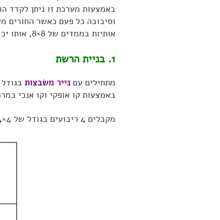
באמצעות מערכת זו ניתן לקדד הו
וסיבובה כל פעם כאשר החורים מ
אותיות בממדים של 8×8, אותו יכול לפענח רק בעל המפתח המתאים.
1. בניית הרשת
מתחילים עם
נייר משבצות
בגודל 8×8, אותו
באמצעות קו אופקי וקו אנכי במרכ
מקבלים 4 ריבועים בגודל של 4×4 אותם נכנה בשמות: I, II, III, IV. ראה תמונה: