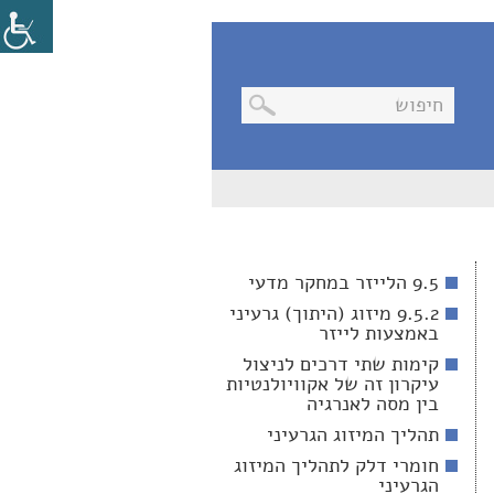
בניווט
מקלדת,
יש
ללחוץ
על
מקש
9.5 הלייזר במחקר מדעי
האנטר
לפתיחת
9.5.2 מיזוג (היתוך) גרעיני
תת
באמצעות לייזר
התפריט
קימות שתי דרכים לניצול
עיקרון זה של אקוויולנטיות
בין מסה לאנרגיה
תהליך המיזוג הגרעיני
חומרי דלק לתהליך המיזוג
הגרעיני