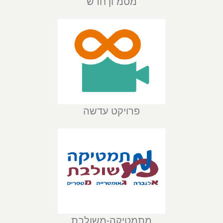
מטמ"ון חדש
פרויקט עדשה
מתמטיקה-משולבת