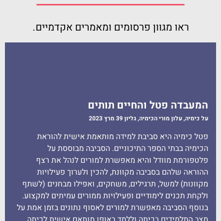
ראו מגוון פרסומים ומאמרים אקדמיים.
המעבדה פטל והחיים תותים
על כימיה, עלון מורי הכימיה, גליון 39 מרץ 2023​
פטל כימיה היא סביבת למידה מותאמת אישית להוראת
הכימיה בבתי הספר התיכוניים. הסביבה מבוססת על
פלטפורמת מוודל והיא מאפשרת למורים לנהל את רצף
ההוראה שלהם בסביבה מקוונת, להכין ולערוך פעילויות
מקוונות) למשל, תרגילים, משחקים, ואפילו מבחנים (לשתף
ולקחת תכנים לימודיים ופעילויות ממורים עמיתים למקצוע.
בנוסף הסביבה מאפשרת למורים לאסוף נתונים בזמן אמת על
מצב התלמידים בכיתה וללמד באופן מותאם אישית לכיתה