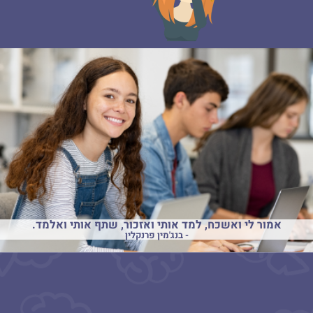
אמור לי ואשכח, למד אותי ואזכור, שתף אותי ואלמד.
- בנג'מין פרנקלין