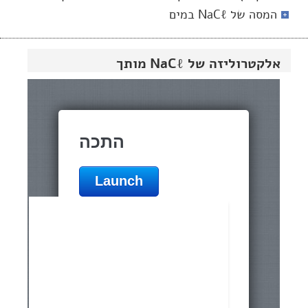
המסה של NaCℓ במים
אלקטרוליזה של NaCℓ מותך