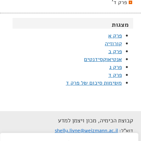
פרק ד'
מצגות
פרק א
קורוזיה
פרק ב
אנטיאוקסידנטים
פרק ג
פרק ד
משימות סיכום של פרק ד
קבוצת הכימיה, מכון ויצמן למדע
דוא"ל
shelly.livne@weizmann.ac.il