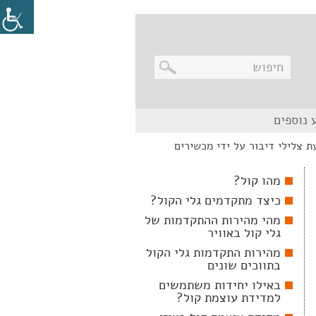
בניווט
 נוספים
מקלדת,
יש
 צלילי דיבור על ידי מכשירים
ללחוץ
על
מקש
מהו קול?
האנטר
לפתיחת
כיצד מתקדמים גלי הקול?
תת
התפריט
מהי מהירות ההתקדמות של
גלי קול באוויר
מהירות התקדמות גלי הקול
בתווכים שונים
באילו יחידות משתמשים
למדידת עוצמת קול?