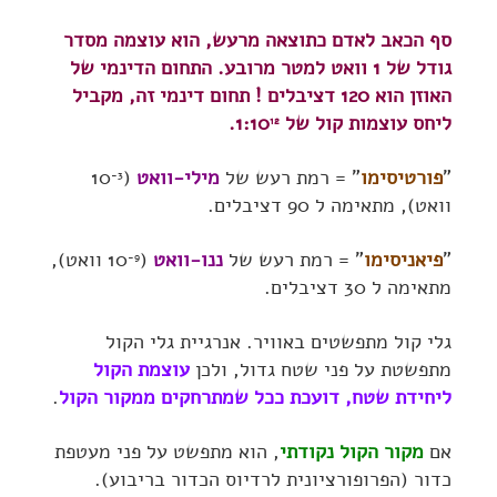
סף הכאב לאדם כתוצאה מרעש, הוא עוצמה מסדר
גודל של 1 וואט למטר מרובע.
התחום הדינמי של
האוזן הוא 120 דציבלים !
תחום דינמי זה, מקביל
ליחס עוצמות קול של 1:10
.
12
"
פורטיסימו
" = רמת רעש של
מילי-וואט
(10
-3
וואט), מתאימה ל 90 דציבלים.
"
פיאניסימו
" = רמת רעש של
ננו-וואט
(10
וואט),
-9
מתאימה ל 30 דציבלים.
גלי קול מתפשטים באוויר. אנרגיית גלי הקול
מתפשטת על פני שטח גדול, ולכן
עוצמת הקול
ליחידת שטח, דועכת ככל שמתרחקים ממקור הקול
.
אם
מקור הקול נקודתי
, הוא מתפשט על פני מעטפת
כדור (הפרופורציונית לרדיוס הכדור בריבוע).