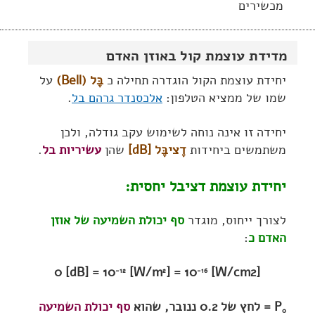
מכשירים
מדידת עוצמת קול באוזן האדם
יחידת עוצמת הקול הוגדרה תחילה כ
בֶּל (Bell)
על
שמו של ממציא הטלפון:
אלכסנדר גרהם בל
.
יחידה זו אינה נוחה לשימוש עקב גודלה, ולכן
משתמשים ביחידות
דֶציבֶּל [dB]
שהן
עשיריות בל
.
יחידת עוצמת דציבל יחסית:
לצורך ייחוס, מוגדר
סף יכולת השמיעה של אוזן
האדם כ
:
0 [dB] = 10
[W/m
] = 10
[W/cm2]
-12
2
-16
P
= לחץ של 0.2 ננובר, שהוא
סף יכולת השמיעה
0