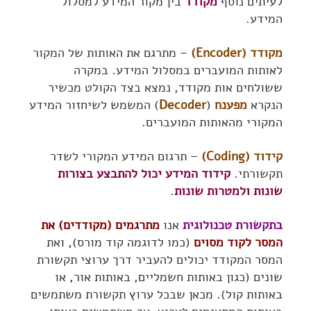
לעיתים נוסף
מקודד
בין מקור המידע למסלול
המידע.
מקודד (Encoder)
– מתרגם את האותות של המקור
לאותות המועברים במסלול המידע. במקרה
ששולחים אות מקודד, נמצא בצד הקולט מכשיר
הנקרא
מפענח
(
Decoder
) המשמש לשיחזור המידע
המקורי מהאותות המועברים.
קידוד (Coding)
– תרגום המידע המקורי לשדר
תקשורתי.
קידוד המידע יכול להתבצע בצורות
שונות ולמטרות שונות
.
בתקשורת טכנולוגית
אנו
מתרגמים (מקודדים) את
המסר לקוד מסוים
(כמו לדוגמה קוד מורס), ואת
המסר המקודד יכולים להעביר דרך ערוצי תקשורת
שונים (כגון באותות חשמליים, באותות אור, או
באותות קול). מכאן שבכל ערוץ תקשורת משתמשים