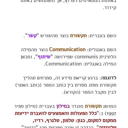
באותות המתאימים לערוץ, אך משתמשים באותו
קידוד.
השם בעברית:
תקשורת
נוצר מהשורש "
קשר
".
השם באנגלית:
Communication
נוצר מהמילה
הלטינית communis שפירושה "
שיתוף
", ומכאן
המילה באנגלית: Communication.
לדוגמה
: ברגע קריאת מידע זה, מתרחש תהליך
תקשורת מסוג מסוים בין כותב המסר (כותב האתר)
לבין מקבל המסר (הקורא).
המושג
תקשורת
מוגדר
במילון
בעברית (מילון ספיר
1997) כ:"
כלל הפעולות והאמצעים להעברת ידיעות
ממקום למקום, כגון: טלפון, טלגרף, רדיו,
טלוויזיה
". הגדרה זו אינה מפרטת מהי "ידיעה".