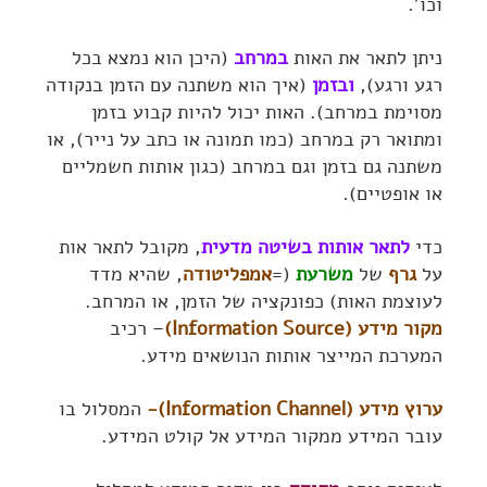
וכו'.
ניתן לתאר את האות
במרחב
(היכן הוא נמצא בכל
רגע ורגע),
ובזמן
(איך הוא משתנה עם הזמן בנקודה
מסוימת במרחב). האות יכול להיות קבוע בזמן
ומתואר רק במרחב (כמו תמונה או כתב על נייר), או
משתנה גם בזמן וגם במרחב (כגון אותות חשמליים
או אופטיים).
כדי
לתאר אותות בשיטה מדעית
, מקובל לתאר אות
על
גרף
של
משרעת
(=
אמפליטודה
, שהיא מדד
לעוצמת האות) כפונקציה של הזמן, או המרחב.
מקור מידע (Information Source)
– רכיב
המערכת המייצר אותות הנושאים מידע.
ערוץ מידע (Information Channel)-
המסלול בו
עובר המידע ממקור המידע אל קולט המידע.