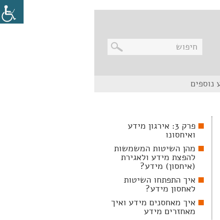
בניווט
 נוספים
מקלדת,
יש
ללחוץ
על
מקש
פרק 3: אירגון מידע
האנטר
ואיחסונו
לפתיחת
תת
מהן השיטות המשמשות
התפריט
להפצת מידע ולאגירת
(איחסון) מידע?
איך התפתחו השיטות
לאחסון מידע?
איך מאחסנים מידע ואיך
מאחזרים מידע