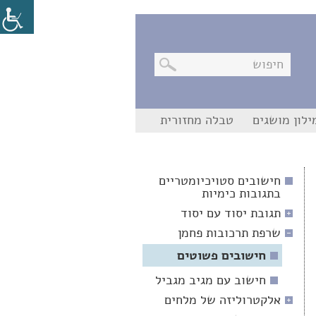
בניווט
ילון מושגים
טבלה מחזורית
מקלדת,
יש
ללחוץ
על
מקש
חישובים סטויכיומטריים
האנטר
בתגובות כימיות
לפתיחת
תת
תגובת יסוד עם יסוד
התפריט
שרפת תרכובות פחמן
חישובים פשוטים
חישוב עם מגיב מגביל
אלקטרוליזה של מלחים