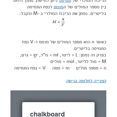
הריכוז המולרי של
תמיסה
ניתן לחישוב מתוך היחס
בין מספר המולים של ה
מומס
לנפח התמיסה
בליטרים. נסמן את הריכוז המולרי ב-M ונקבל:
כאשר n הוא מספר המולים של מומס ו-V נפח
התמיסה בליטרים.
בפרק זה נסמן: L = ליטר, ml = מ"ל, gr = גרם,
M = מול לליטר, mol = מולים
n = מספר מולים m = מסה V = נפח התמיסה
הפנייה לחלופה נגישה